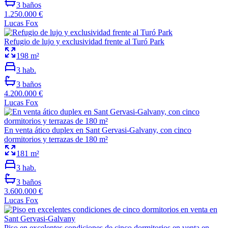
3
baños
1.250.000 €
Lucas Fox
Refugio de lujo y exclusividad frente al Turó Park
198
m²
3
hab.
3
baños
4.200.000 €
Lucas Fox
En venta ático duplex en Sant Gervasi-Galvany, con cinco
dormitorios y terrazas de 180 m²
181
m²
3
hab.
3
baños
3.600.000 €
Lucas Fox
Piso en excelentes condiciones de cinco dormitorios en venta en