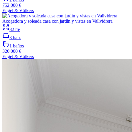
752.000 €
Engel & Völkers
Acogedora y soleada casa con jardín y vistas en Vallvidrera
82
m²
3
hab.
1
baños
320.000 €
Engel & Völkers