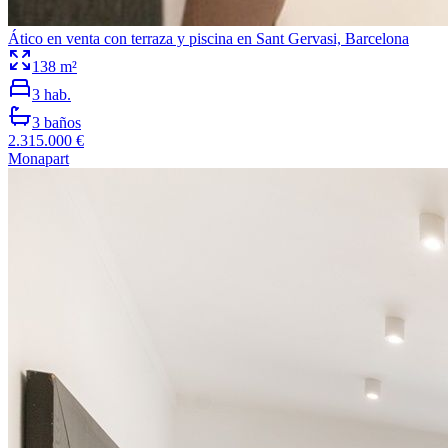
Ático en venta con terraza y piscina en Sant Gervasi, Barcelona
138
m²
3
hab.
3
baños
2.315.000 €
Monapart