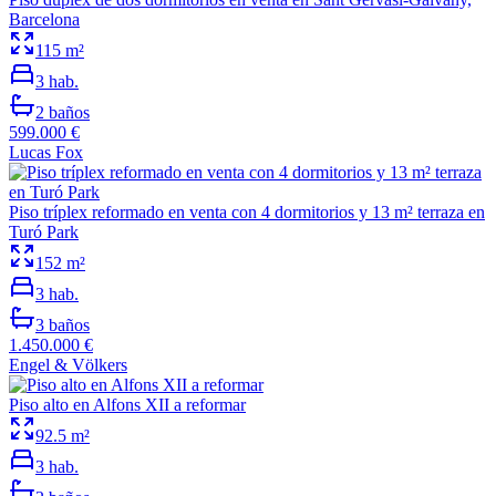
Barcelona
115
m²
3
hab.
2
baños
599.000 €
Lucas Fox
Piso tríplex reformado en venta con 4 dormitorios y 13 m² terraza en
Turó Park
152
m²
3
hab.
3
baños
1.450.000 €
Engel & Völkers
Piso alto en Alfons XII a reformar
92.5
m²
3
hab.