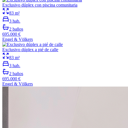
Exclusivo dúplex con piscina comunitaria
83
m²
3
hab.
2
baños
695.000 €
Engel & Völkers
Exclusivo dúplex a pié de calle
83
m²
3
hab.
2
baños
695.000 €
Engel & Völkers