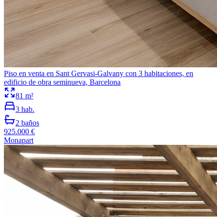
Piso en venta en Sant Gervasi-Galvany con 3 habitaciones, en
edificio de obra seminueva, Barcelona
81
m²
3
hab.
2
baños
925.000 €
Monapart