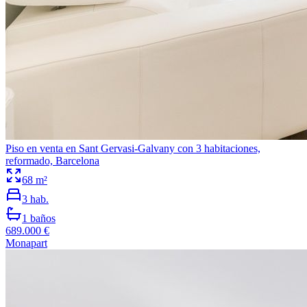
Piso en venta en Sant Gervasi-Galvany con 3 habitaciones,
reformado, Barcelona
68
m²
3
hab.
1
baños
689.000 €
Monapart