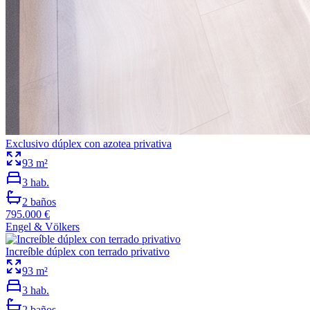
Exclusivo dúplex con azotea privativa
93
m²
3
hab.
2
baños
795.000 €
Engel & Völkers
Increíble dúplex con terrado privativo
93
m²
3
hab.
2
baños