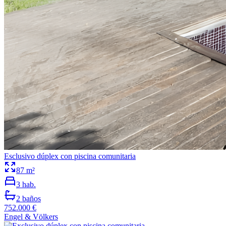
Esclusivo dúplex con piscina comunitaria
87
m²
3
hab.
2
baños
752.000 €
Engel & Völkers