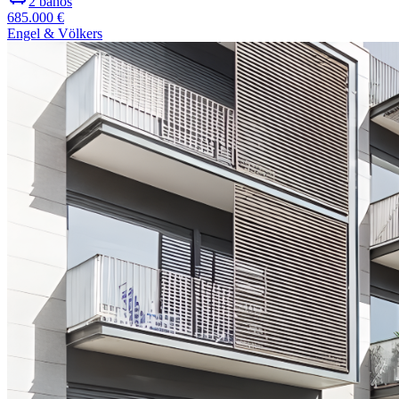
2
baños
685.000 €
Engel & Völkers