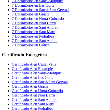
7
Dormitorios
en
Sants-Montjuïc
7
Dormitorios
en
Les Corts
7
Dormitorios
en
Sarrià-Sant Gervasi
7
Dormitorios
en
Gràcia
7
Dormitorios
en
Horta-Guinardó
7
Dormitorios
en
Nou Barris
7
Dormitorios
en
Sant Andreu
7
Dormitorios
en
Sant Martí
7
Dormitorios
en
Pedralbes
7
Dormitorios
en
Sant Antoni
7
Dormitorios
en
Gótico
Certificado Energético
Certificado
A
en
Ciutat Vella
Certificado
A
en
Eixample
Certificado
A
en
Sants-Montjuïc
Certificado
A
en
Les Corts
Certificado
A
en
Sarrià-Sant Gervasi
Certificado
A
en
Gràcia
Certificado
A
en
Horta-Guinardó
Certificado
A
en
Nou Barris
Certificado
A
en
Sant Andreu
Certificado
A
en
Sant Martí
Certificado
A
en
Pedralbes