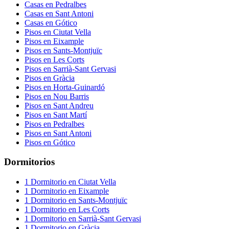
Casas
en
Pedralbes
Casas
en
Sant Antoni
Casas
en
Gótico
Pisos
en
Ciutat Vella
Pisos
en
Eixample
Pisos
en
Sants-Montjuïc
Pisos
en
Les Corts
Pisos
en
Sarrià-Sant Gervasi
Pisos
en
Gràcia
Pisos
en
Horta-Guinardó
Pisos
en
Nou Barris
Pisos
en
Sant Andreu
Pisos
en
Sant Martí
Pisos
en
Pedralbes
Pisos
en
Sant Antoni
Pisos
en
Gótico
Dormitorios
1
Dormitorio
en
Ciutat Vella
1
Dormitorio
en
Eixample
1
Dormitorio
en
Sants-Montjuïc
1
Dormitorio
en
Les Corts
1
Dormitorio
en
Sarrià-Sant Gervasi
1
Dormitorio
en
Gràcia