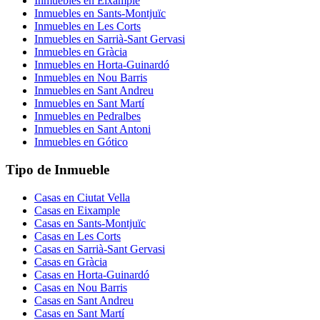
Inmuebles en
Eixample
Inmuebles en
Sants-Montjuïc
Inmuebles en
Les Corts
Inmuebles en
Sarrià-Sant Gervasi
Inmuebles en
Gràcia
Inmuebles en
Horta-Guinardó
Inmuebles en
Nou Barris
Inmuebles en
Sant Andreu
Inmuebles en
Sant Martí
Inmuebles en
Pedralbes
Inmuebles en
Sant Antoni
Inmuebles en
Gótico
Tipo de Inmueble
Casas
en
Ciutat Vella
Casas
en
Eixample
Casas
en
Sants-Montjuïc
Casas
en
Les Corts
Casas
en
Sarrià-Sant Gervasi
Casas
en
Gràcia
Casas
en
Horta-Guinardó
Casas
en
Nou Barris
Casas
en
Sant Andreu
Casas
en
Sant Martí