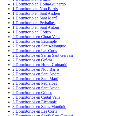
1
Dormitorio
en
Horta-Guinardó
1
Dormitorio
en
Nou Barris
1
Dormitorio
en
Sant Andreu
1
Dormitorio
en
Sant Martí
1
Dormitorio
en
Pedralbes
1
Dormitorio
en
Sant Antoni
1
Dormitorio
en
Gótico
2
Dormitorios
en
Ciutat Vella
2
Dormitorios
en
Eixample
2
Dormitorios
en
Sants-Montjuïc
2
Dormitorios
en
Les Corts
2
Dormitorios
en
Sarrià-Sant Gervasi
2
Dormitorios
en
Gràcia
2
Dormitorios
en
Horta-Guinardó
2
Dormitorios
en
Nou Barris
2
Dormitorios
en
Sant Andreu
2
Dormitorios
en
Sant Martí
2
Dormitorios
en
Pedralbes
2
Dormitorios
en
Sant Antoni
2
Dormitorios
en
Gótico
3
Dormitorios
en
Ciutat Vella
3
Dormitorios
en
Eixample
3
Dormitorios
en
Sants-Montjuïc
3
Dormitorios
en
Les Corts
3
Dormitorios
en
Sarrià-Sant Gervasi