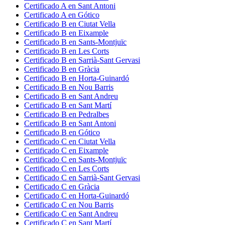
Certificado
A
en
Sant Antoni
Certificado
A
en
Gótico
Certificado
B
en
Ciutat Vella
Certificado
B
en
Eixample
Certificado
B
en
Sants-Montjuïc
Certificado
B
en
Les Corts
Certificado
B
en
Sarrià-Sant Gervasi
Certificado
B
en
Gràcia
Certificado
B
en
Horta-Guinardó
Certificado
B
en
Nou Barris
Certificado
B
en
Sant Andreu
Certificado
B
en
Sant Martí
Certificado
B
en
Pedralbes
Certificado
B
en
Sant Antoni
Certificado
B
en
Gótico
Certificado
C
en
Ciutat Vella
Certificado
C
en
Eixample
Certificado
C
en
Sants-Montjuïc
Certificado
C
en
Les Corts
Certificado
C
en
Sarrià-Sant Gervasi
Certificado
C
en
Gràcia
Certificado
C
en
Horta-Guinardó
Certificado
C
en
Nou Barris
Certificado
C
en
Sant Andreu
Certificado
C
en
Sant Martí