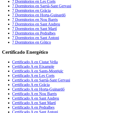
7
Dormitorios
en
Les Corts
7
Dormitorios
en
Sarrià-Sant Gervasi
7
Dormitorios
en
Gràcia
7
Dormitorios
en
Horta-Guinardó
7
Dormitorios
en
Nou Barris
7
Dormitorios
en
Sant Andreu
7
Dormitorios
en
Sant Martí
7
Dormitorios
en
Pedralbes
7
Dormitorios
en
Sant Antoni
7
Dormitorios
en
Gótico
Certificado Energético
Certificado
A
en
Ciutat Vella
Certificado
A
en
Eixample
Certificado
A
en
Sants-Montjuïc
Certificado
A
en
Les Corts
Certificado
A
en
Sarrià-Sant Gervasi
Certificado
A
en
Gràcia
Certificado
A
en
Horta-Guinardó
Certificado
A
en
Nou Barris
Certificado
A
en
Sant Andreu
Certificado
A
en
Sant Martí
Certificado
A
en
Pedralbes
Certificado
A
en
Sant Antoni