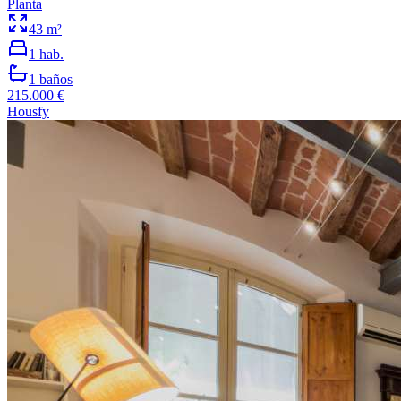
Planta
43
m²
1
hab.
1
baños
215.000 €
Housfy