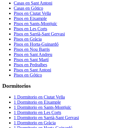
Casas
en
Sant Antoni
Casas
en
Gótico
Pisos
en
Ciutat Vella
Pisos
en
Eixample
Pisos
en
Sants-Montjuïc
Pisos
en
Les Corts
Pisos
en
Sarrià-Sant Gervasi
Pisos
en
Gràcia
Pisos
en
Horta-Guinardó
Pisos
en
Nou Barris
Pisos
en
Sant Andreu
Pisos
en
Sant Martí
Pisos
en
Pedralbes
Pisos
en
Sant Antoni
Pisos
en
Gótico
Dormitorios
1
Dormitorio
en
Ciutat Vella
1
Dormitorio
en
Eixample
1
Dormitorio
en
Sants-Montjuïc
1
Dormitorio
en
Les Corts
1
Dormitorio
en
Sarrià-Sant Gervasi
1
Dormitorio
en
Gràcia
1
Dormitorio
en
Horta-Guinardó