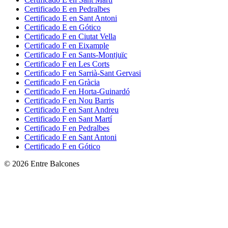
Certificado
E
en
Pedralbes
Certificado
E
en
Sant Antoni
Certificado
E
en
Gótico
Certificado
F
en
Ciutat Vella
Certificado
F
en
Eixample
Certificado
F
en
Sants-Montjuïc
Certificado
F
en
Les Corts
Certificado
F
en
Sarrià-Sant Gervasi
Certificado
F
en
Gràcia
Certificado
F
en
Horta-Guinardó
Certificado
F
en
Nou Barris
Certificado
F
en
Sant Andreu
Certificado
F
en
Sant Martí
Certificado
F
en
Pedralbes
Certificado
F
en
Sant Antoni
Certificado
F
en
Gótico
©
2026
Entre Balcones