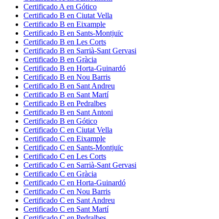
Certificado
A
en
Gótico
Certificado
B
en
Ciutat Vella
Certificado
B
en
Eixample
Certificado
B
en
Sants-Montjuïc
Certificado
B
en
Les Corts
Certificado
B
en
Sarrià-Sant Gervasi
Certificado
B
en
Gràcia
Certificado
B
en
Horta-Guinardó
Certificado
B
en
Nou Barris
Certificado
B
en
Sant Andreu
Certificado
B
en
Sant Martí
Certificado
B
en
Pedralbes
Certificado
B
en
Sant Antoni
Certificado
B
en
Gótico
Certificado
C
en
Ciutat Vella
Certificado
C
en
Eixample
Certificado
C
en
Sants-Montjuïc
Certificado
C
en
Les Corts
Certificado
C
en
Sarrià-Sant Gervasi
Certificado
C
en
Gràcia
Certificado
C
en
Horta-Guinardó
Certificado
C
en
Nou Barris
Certificado
C
en
Sant Andreu
Certificado
C
en
Sant Martí
Certificado
C
en
Pedralbes