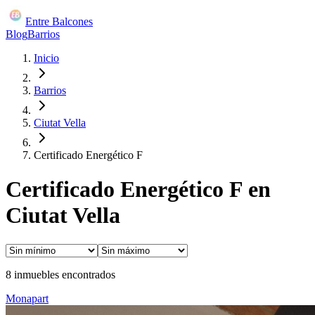
Entre Balcones
Blog
Barrios
Inicio
Barrios
Ciutat Vella
Certificado Energético F
Certificado Energético F en
Ciutat Vella
8
inmuebles encontrados
Monapart