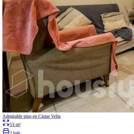
Admirable piso en Ciutat Vella
53
m²
2
hab.