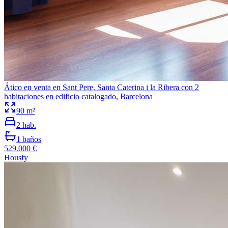
Ático en venta en Sant Pere, Santa Caterina i la Ribera con 2
habitaciones en edificio catalogado, Barcelona
90
m²
2
hab.
1
baños
529.000 €
Housfy