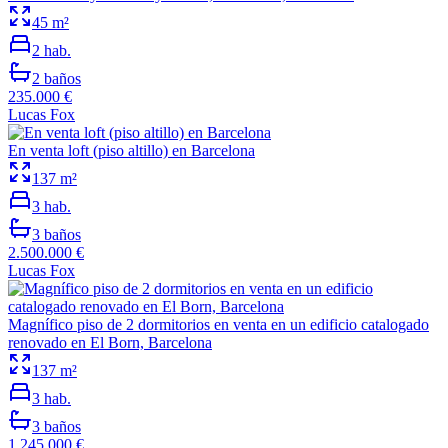
45
m²
2
hab.
2
baños
235.000 €
Lucas Fox
En venta loft (piso altillo) en Barcelona
137
m²
3
hab.
3
baños
2.500.000 €
Lucas Fox
Magnífico piso de 2 dormitorios en venta en un edificio catalogado
renovado en El Born, Barcelona
137
m²
3
hab.
3
baños
1.245.000 €