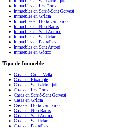
Inmuebles en
Sants-Montjuïc
Inmuebles en
Les Corts
Inmuebles en
Sarrià-Sant Gervasi
Inmuebles en
Gràcia
Inmuebles en
Horta-Guinardó
Inmuebles en
Nou Barris
Inmuebles en
Sant Andreu
Inmuebles en
Sant Martí
Inmuebles en
Pedralbes
Inmuebles en
Sant Antoni
Inmuebles en
Gótico
Tipo de Inmueble
Casas
en
Ciutat Vella
Casas
en
Eixample
Casas
en
Sants-Montjuïc
Casas
en
Les Corts
Casas
en
Sarrià-Sant Gervasi
Casas
en
Gràcia
Casas
en
Horta-Guinardó
Casas
en
Nou Barris
Casas
en
Sant Andreu
Casas
en
Sant Martí
Casas
en
Pedralbes