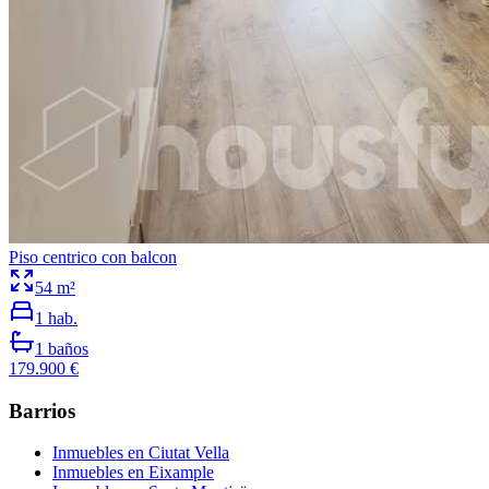
Piso centrico con balcon
54
m²
1
hab.
1
baños
179.900 €
Barrios
Inmuebles en
Ciutat Vella
Inmuebles en
Eixample