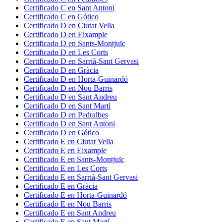
Certificado
C
en
Sant Antoni
Certificado
C
en
Gótico
Certificado
D
en
Ciutat Vella
Certificado
D
en
Eixample
Certificado
D
en
Sants-Montjuïc
Certificado
D
en
Les Corts
Certificado
D
en
Sarrià-Sant Gervasi
Certificado
D
en
Gràcia
Certificado
D
en
Horta-Guinardó
Certificado
D
en
Nou Barris
Certificado
D
en
Sant Andreu
Certificado
D
en
Sant Martí
Certificado
D
en
Pedralbes
Certificado
D
en
Sant Antoni
Certificado
D
en
Gótico
Certificado
E
en
Ciutat Vella
Certificado
E
en
Eixample
Certificado
E
en
Sants-Montjuïc
Certificado
E
en
Les Corts
Certificado
E
en
Sarrià-Sant Gervasi
Certificado
E
en
Gràcia
Certificado
E
en
Horta-Guinardó
Certificado
E
en
Nou Barris
Certificado
E
en
Sant Andreu
Certificado
E
en
Sant Martí