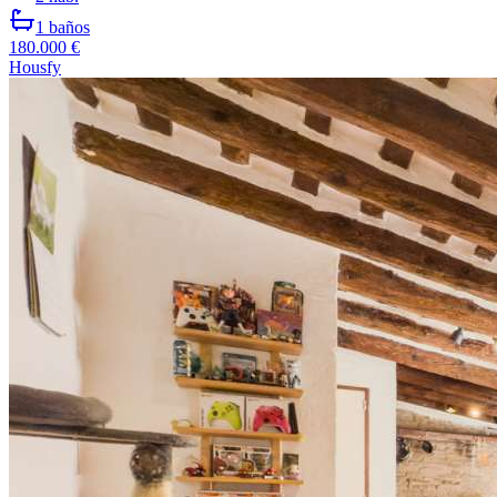
1
baños
180.000 €
Housfy