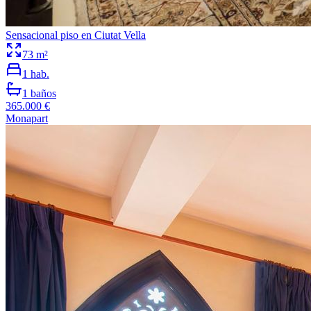
Sensacional piso en Ciutat Vella
73
m²
1
hab.
1
baños
365.000 €
Monapart